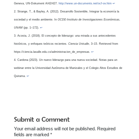
Geneva, UN-Dokument A/42/427.
http://www.un-documents.net/ocf-ov.htm
↩︎
Strange, T., & Bayley, A. (2012). Desarrollo Sostenible, Integrar la economía la
sociedad y el medio ambiente. In
OCDE-Instituto de Investigaciones Económicas,
UNAM
(pp. 1–172).
↩︎
Acosta, J. (2018). El concepto de liderazgo: una mirada a sus antecedentes
históricos, y enfoques teóricos recientes.
Ciencia Unisalle
, 3–15. Retrieved from
https://ciencia.lasalle.edu.co/administracion_de_empresas.
↩︎
Cardona (2023). Un nuevo liderazgo para una nueva sociedad. Notas para un
webinar entre la Universidad Autónoma de Manizales y el Colegio Altos Estudios de
Quirama.
↩︎
Submit a Comment
Your email address will not be published.
Required
fields are marked
*